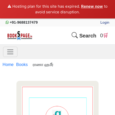
⚠️ Hosting plan for this site has expired.
Renew now
to
avoid service disruption.
+91-9688137479
Login
0
🛒
Search
Home
Books
ராணா ஹமீர்