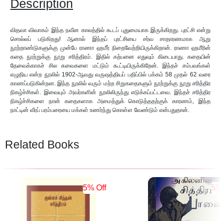
Description
விதவா விவாகம் இந்த நவீன காலத்தில் கூடப் புதுமையாக இருக்கிறது. புரட்சி என்று
சொல்லப் படுகிறது! ஆனால் இந்தப் புரட்சியை சர்வ சாதாரணமாக ஆறு
நூற்றாண்டுகளுக்கு முன்பே ராணா ஹமீர் நிறைவேற்றியிருக்கிறான். ராணா ஹமீரின்
கதை நூற்றுக்கு நூறு சரித்திரம். இதில் கற்பனை எதுவும் கிடையாது. கதையின்
தேவைக்காகச் சில சுவைகளை மட்டும் கூட்டியிருக்கிறேன். இந்தச் சம்பவங்கள்
எழுதிய என்ற நூலில் 1902-ஆவது வருஷத்தியப் பதிப்பில் பக்கம் 58 முதல் 62 வரை
காணப்படுகின்றன. இந்த நூலில் வரும் மற்ற சிறுகதைகளும் நூற்றுக்கு நூறு சரித்திர
நிகழ்ச்சிகள். இவையும் அவர்களின் நூலிலிருந்து எடுக்கப்பட்டவை. இந்தச் சரித்திர
நிகழ்ச்சிகளை நான் கதைகளாக அமைத்துக் கொடுத்ததற்குக் காரணம், இந்த
நாட்டின் வீரப் பரம்பரையை மக்கள் உணர்ந்து கொள்ள வேண்டும் என்பதுதான்.
Related Books
5% Off
5%