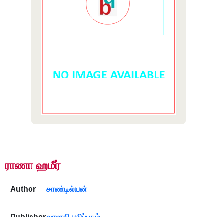
ராணா ஹமீர்
Author
சாண்டில்யன்
Publisher
வானதி பதிப்பகம்