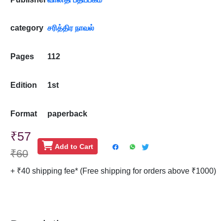
category
சரித்திர நாவல்
Pages
112
Edition
1st
Format
paperback
₹57
Add to Cart
₹60
+ ₹40 shipping fee* (Free shipping for orders above ₹1000)