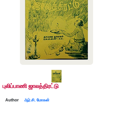
❮
❯
புலிப்பாணி ஜாலத்திரட்டு
Author
ஆர்.சி. மோகன்