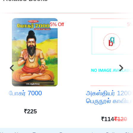
5% Off
5%
போகர் 7000
அகஸ்தியர் 12000
பெருநூல் காவியம
₹225
₹114
₹120