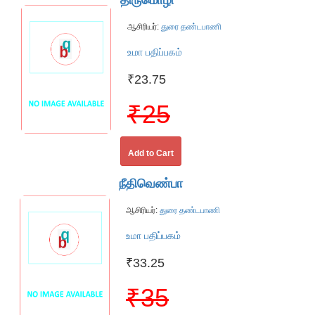
திருமொழி
ஆசிரியர்:
துரை தண்டபாணி
உமா பதிப்பகம்
₹23.75
₹25
Add to Cart
நீதிவெண்பா
ஆசிரியர்:
துரை தண்டபாணி
உமா பதிப்பகம்
₹33.25
₹35