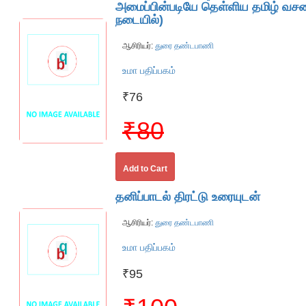
அமைப்பின்படியே தெள்ளிய தமிழ் வச
நடையில்)
ஆசிரியர்:
துரை தண்டபாணி
உமா பதிப்பகம்
₹76
₹80
Add to Cart
தனிப்பாடல் திரட்டு உரையுடன்
ஆசிரியர்:
துரை தண்டபாணி
உமா பதிப்பகம்
₹95