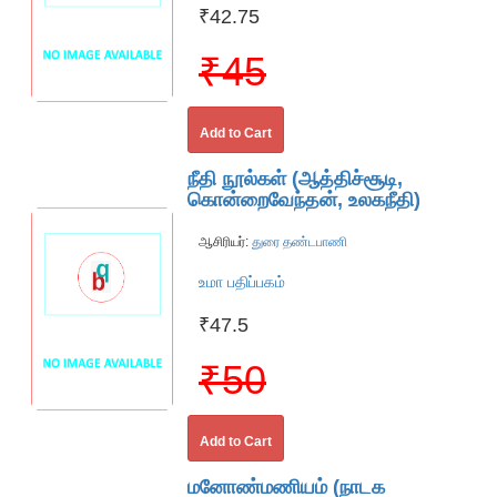
₹42.75
₹45
Add to Cart
நீதி நூல்கள் (ஆத்திச்சூடி,
கொன்றைவேந்தன், உலகநீதி)
ஆசிரியர்:
துரை தண்டபாணி
உமா பதிப்பகம்
₹47.5
₹50
Add to Cart
மனோண்மணியம் (நாடக