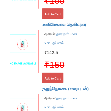
₹100
Add to Cart
மணிமேகலை தெளிவுரை
ஆசிரியர்:
துரை தண்டபாணி
உமா பதிப்பகம்
₹142.5
₹150
Add to Cart
குறுந்தொகை (உரையுடன்)
ஆசிரியர்:
துரை தண்டபாணி
உமா பதிப்பகம்