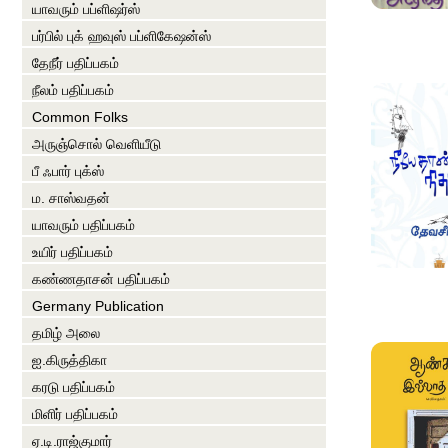
யாவரும் பப்ளிஷர்ஸ்
பர்பில் புக் ஹவுஸ் பப்ளிகேஷன்ஸ்
தேநீர் பதிப்பகம்
நீலம் பதிப்பகம்
Common Folks
அருஞ்சொல் வெளியீடு
பீ ஃபார் புக்ஸ்
ம. சாஸ்வதன்
யாவரும் பதிப்பகம்
உயிர் பதிப்பகம்
கண்ணதாசன் பதிப்பகம்
Germany Publication
தமிழ் அலை
ஐ.கிருத்திகா
கரடு பதிப்பகம்
மிளிர் பதிப்பகம்
ஏ.டி.ராஜ்குமார்