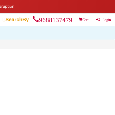
sruption.
9688137479

SearchBy
Cart
login