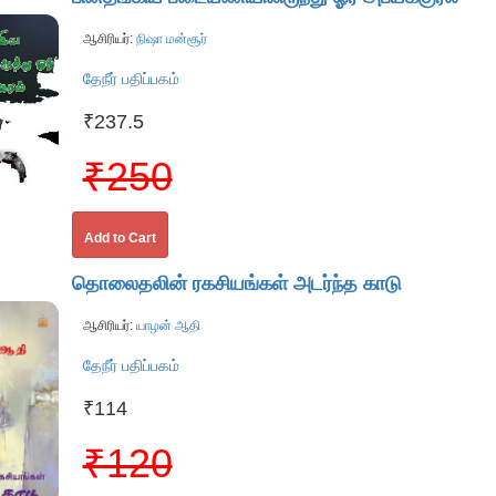
ஆசிரியர்:
நிஷா மன்சூர்
தேநீர் பதிப்பகம்
₹237.5
₹250
Add to Cart
தொலைதலின் ரகசியங்கள் அடர்ந்த காடு
ஆசிரியர்:
யாழன் ஆதி
தேநீர் பதிப்பகம்
₹114
₹120