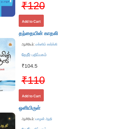
₹120
Add to Cart
தந்தையின் காதலி
ஆசிரியர்:
மக்ஸிம் கார்க்கி
தேநீர் பதிப்பகம்
₹104.5
₹110
Add to Cart
ஒளியிருள்
ஆசிரியர்:
யாழன் ஆதி