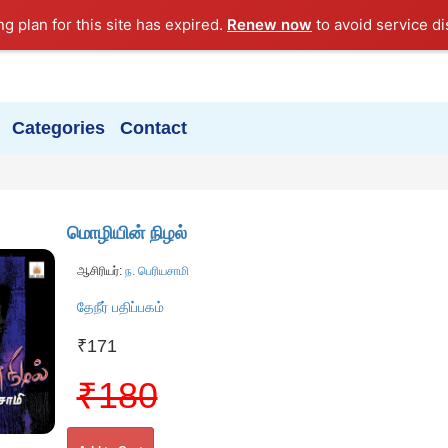
ng plan for this site has expired.
Renew now
to avoid service di
Categories
Contact
மொழியின் நிழல்
ஆசிரியர்:
ந. பெரியசாமி
தேநீர் பதிப்பகம்
₹171
₹180