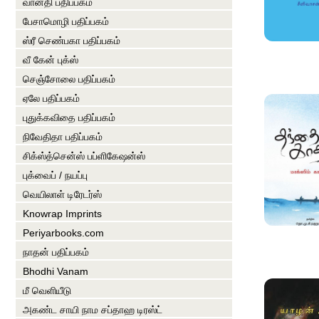
வானதி பதிப்பகம்
பேசாமொழி பதிப்பகம்
ஸ்ரீ செண்பகா பதிப்பகம்
வீ கேன் புக்ஸ்
செஞ்சோலை பதிப்பகம்
ஏலே பதிப்பகம்
புதுக்கவிதை பதிப்பகம்
நிவேதிதா பதிப்பகம்
சிக்ஸ்த்சென்ஸ் பப்ளிகேஷன்ஸ்
புக்வைப் / நயப்பு
வெயிலாள் டிரேடர்ஸ்
Knowrap Imprints
Periyarbooks.com
நாதன் பதிப்பகம்
Bhodhi Vanam
மீ வெளியீடு
அகண்ட சாயி நாம சப்தாஹ டிரஸ்ட்