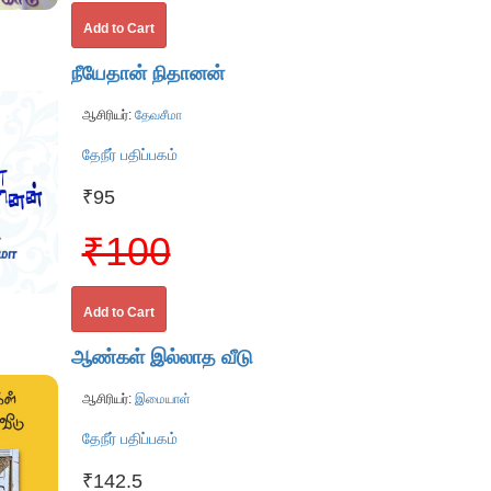
Add to Cart
நீயேதான் நிதானன்
ஆசிரியர்:
தேவசீமா
தேநீர் பதிப்பகம்
₹95
₹100
Add to Cart
ஆண்கள் இல்லாத வீடு
ஆசிரியர்:
இமையாள்
தேநீர் பதிப்பகம்
₹142.5