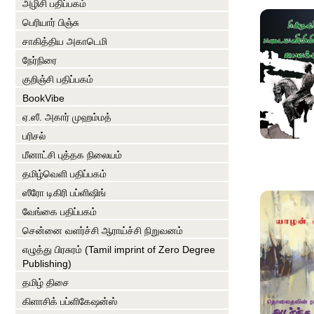
அழிசி பதிப்பகம்
பெரியார் பிஞ்சு
சாகித்திய அகாடெமி
நேர்நிரை
குறிஞ்சி பதிப்பகம்
BookVibe
ஏ.ஸீ. அகார் முஹம்மத்
பரிசல்
மீனாட்சி புத்தக நிலையம்
தமிழ்வெளி பதிப்பகம்
ஸீரோ டிகிரி பப்ளிஷிங்
வேங்கை பதிப்பகம்
சென்னை வளர்ச்சி ஆராய்ச்சி நிறுவனம்
எழுத்து பிரசுரம் (Tamil imprint of Zero Degree
Publishing)
தமிழ் திசை
கிளாசிக் பப்ளிகேஷன்ஸ்