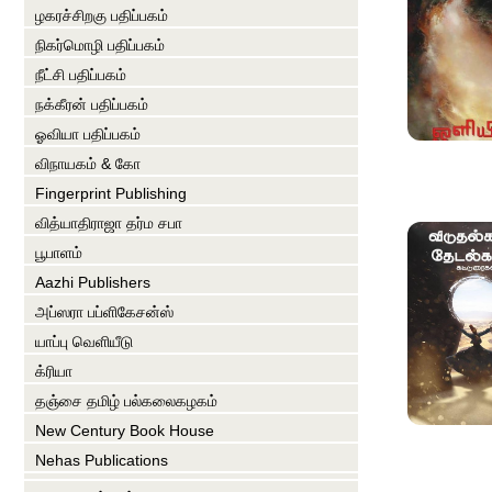
ழகரச்சிறகு பதிப்பகம்
நிகர்மொழி பதிப்பகம்
நீட்சி பதிப்பகம்
நக்கீரன் பதிப்பகம்
ஓவியா பதிப்பகம்
விநாயகம் & கோ
Fingerprint Publishing
வித்யாதிராஜா தர்ம சபா
பூபாளம்
Aazhi Publishers
அப்ஸரா பப்ளிகேசன்ஸ்
யாப்பு வெளியீடு
க்ரியா
தஞ்சை தமிழ் பல்கலைகழகம்
New Century Book House
Nehas Publications