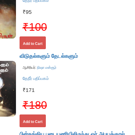
தேநீர் பதிப்பகம்
₹95
₹100
Add to Cart
விடுதல்களும் தேடல்களும்
ஆசிரியர்:
நிஷா மன்சூர்
தேநீர் பதிப்பகம்
₹171
₹180
Add to Cart
பின்தங்கிய படையணியிலிருந்து ஓர் அபயக்குரல்