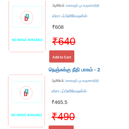
ஆசிரியர்:
கலைஞர் மு.கருணாநிதி
விசா பப்பிளிகேஷன்ஸ்
₹608
₹640
Add to Cart
நெஞ்சுக்கு நீதி பாகம் - 2
ஆசிரியர்:
கலைஞர் மு.கருணாநிதி
விசா பப்பிளிகேஷன்ஸ்
₹465.5
₹490