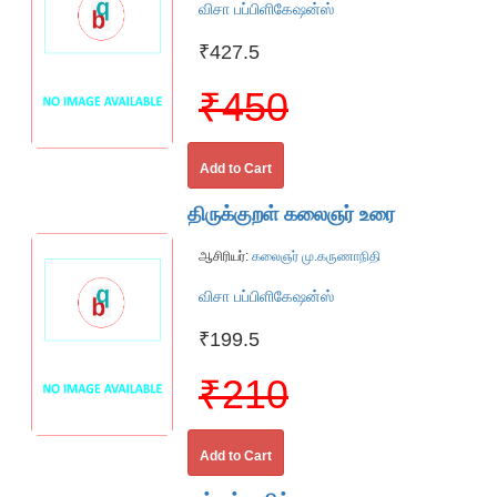
விசா பப்பிளிகேஷன்ஸ்
₹427.5
₹450
Add to Cart
திருக்குறள் கலைஞர் உரை
ஆசிரியர்:
கலைஞர் மு.கருணாநிதி
விசா பப்பிளிகேஷன்ஸ்
₹199.5
₹210
Add to Cart