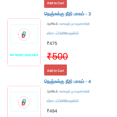
Add to Cart
நெஞ்சுக்கு நீதி பாகம் - 3
ஆசிரியர்:
கலைஞர் மு.கருணாநிதி
விசா பப்பிளிகேஷன்ஸ்
₹475
₹500
Add to Cart
நெஞ்சுக்கு நீதி பாகம் - 4
ஆசிரியர்:
கலைஞர் மு.கருணாநிதி
விசா பப்பிளிகேஷன்ஸ்
₹494