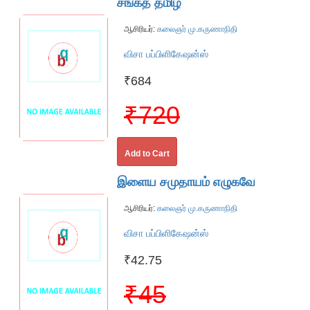
சங்கத் தமிழ்
ஆசிரியர்:
கலைஞர் மு.கருணாநிதி
விசா பப்பிளிகேஷன்ஸ்
₹684
₹720
Add to Cart
இளைய சமுதாயம் எழுகவே
ஆசிரியர்:
கலைஞர் மு.கருணாநிதி
விசா பப்பிளிகேஷன்ஸ்
₹42.75
₹45