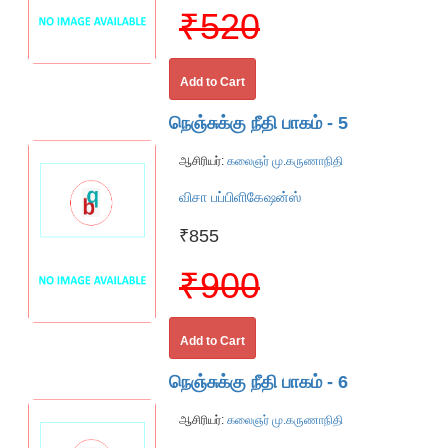
₹520
Add to Cart
நெஞ்சுக்கு நீதி பாகம் - 5
ஆசிரியர்:
கலைஞர் மு.கருணாநிதி
விசா பப்பிளிகேஷன்ஸ்
₹855
₹900
Add to Cart
நெஞ்சுக்கு நீதி பாகம் - 6
ஆசிரியர்:
கலைஞர் மு.கருணாநிதி