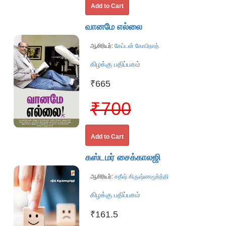
Add to Cart
வானமே எல்லை
ஆசிரியர்:
கேப்டன் கோபிநாத்
கிழக்கு பதிப்பகம்
₹665
₹700
Add to Cart
கஸ்டமர் சைக்காலஜி
ஆசிரியர்:
சதீஷ் கிருஷ்ணமூர்த்தி
கிழக்கு பதிப்பகம்
₹161.5