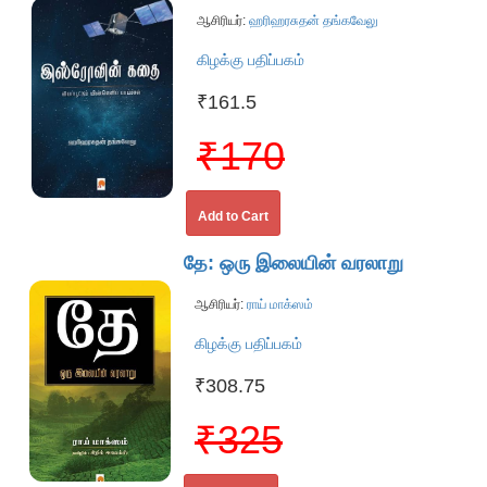
ஆசிரியர்:
ஹரிஹரசுதன் தங்கவேலு
கிழக்கு பதிப்பகம்
₹161.5
₹170
Add to Cart
தே: ஒரு இலையின் வரலாறு
ஆசிரியர்:
ராய் மாக்ஸம்
கிழக்கு பதிப்பகம்
₹308.75
₹325