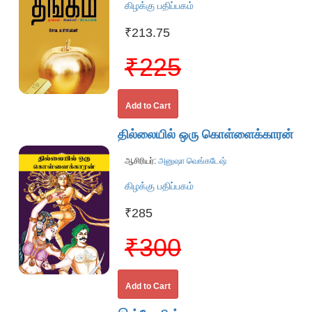
கிழக்கு பதிப்பகம்
₹213.75
₹225
Add to Cart
தில்லையில் ஒரு கொள்ளைக்காரன்
ஆசிரியர்:
அனுஷா வெங்கடேஷ்
கிழக்கு பதிப்பகம்
₹285
₹300
Add to Cart