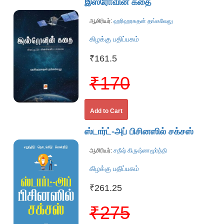
இஸ்ரோவின் கதை
ஆசிரியர்:
ஹரிஹரசுதன் தங்கவேலு
கிழக்கு பதிப்பகம்
₹161.5
₹170
Add to Cart
ஸ்டார்ட்-அப் பிசினஸில் சக்சஸ்
ஆசிரியர்:
சதீஷ் கிருஷ்ணமூர்த்தி
கிழக்கு பதிப்பகம்
₹261.25
₹275