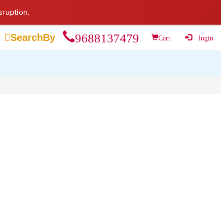
sruption.
9688137479

SearchBy
Cart
login