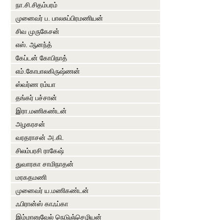
நா.சி.சிதம்பரம்
முனைவர் ப. பாலசுப்பிரமணியன்
சிவ முருகேசன்
எஸ். ஆனந்த்
கேப்டன் கோபிநாத்
எம்.கோபாலகிருஷ்ணன்
ஸ்வர்ண ரம்யா
தங்கர் பச்சான்
இரா.மணிகண்டன்
அழகரசன்
வரதராசன் அ.கி.
சிலம்பரசி ராகேஷ்
துவாரகா சாமிநாதன்
மரகதமணி
முனைவர் ய.மணிகண்டன்
ஃபிரான்ஸ் காஃப்கா
இம்மானுவேல் நெடுஞ்செழியன்