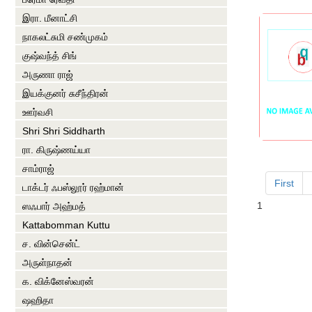
இரா. மீனாட்சி
நாகலட்சுமி சண்முகம்
குஷ்வந்த் சிங்
அருணா ராஜ்
இயக்குனர் சுசீந்திரன்
ஊர்வசி
Shri Shri Siddharth
ரா. கிருஷ்ணய்யா
சாம்ராஜ்
First
டாக்டர் ஃபஸ்லூர் ரஹ்மான்
1
ஸஃபார் அஹ்மத்
Kattabomman Kuttu
ச. வின்சென்ட்
அருள்நாதன்
க. விக்னேஸ்வரன்
ஷஹிதா