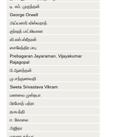
டி. எம். முகுந்தன்
George Orwell
அய்யனார் விஸ்வநாத்
குர்ஷத் பாட்லிவாலா
வி.எஸ்.ஸ்ரீதரன்
சைலேந்திர பாபு
Prebagaran Jayaraman, Vijayakumar
Rajagopal
பி.ஆனந்தன்
மு.சற்குணவதி
Sweta Srivastava Vikram
மணவை முஸ்தபா
பிரமோத் பத்ரா
தமயந்தி
ஈ. கோலை
அஜிதா
மதுரை சத்யா