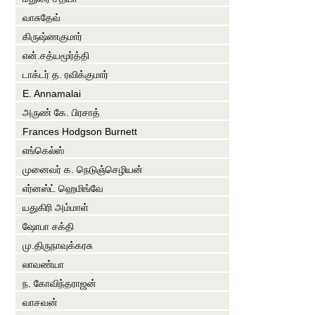
வாசுதேவ்
கிருஷ்ணகுமார்
என்.சத்யமூர்த்தி
டாக்டர் த. ரவிக்குமார்
E. Annamalai
அருண் கே. பிரசாத்
Frances Hodgson Burnett
எங்கெல்ஸ்
முனைவர் க. நெடுஞ்செழியன்
எர்னஸ்ட் ஹெமிங்வே
யதுகிரி அம்மாள்
ஷோபா சக்தி
மு.திருநாவுக்கரசு
லாவண்யா
ந. கோவிந்தராஜன்
வாசவன்