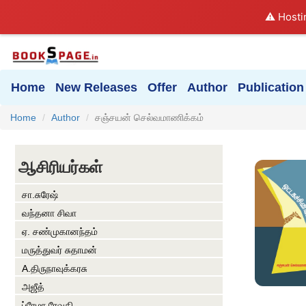
⚠️ Hosti
Home
New Releases
Offer
Author
Publication
Home
Author
சஞ்சயன் செல்வமாணிக்கம்
ஆசிரியர்கள்
சா.சுரேஷ்
வந்தனா சிவா
ஏ. சண்முகானந்தம்
மருத்துவர் சுதாமன்
A.திருநாவுக்கரசு
அஜீத்
ப்ரேமா ரேவதி