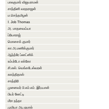
பாலகுமார் விஜயராமன்
சாந்தினி வரதராஜன்
ம.செந்தமிழன்
I. Job Thomas
அ. மாதவைய்யா
ப்ரியாராஜ்
மொசைக் குமார்
கா.அ.மணிக்குமார்
ஆந்த்ரே ப்லாட்னிக்
உம்பர்டோ எக்கோ
சி.எஸ். வெங்கடேஸ்வரன்
சுகந்திதாஸ்
சாத்திரி
முனைவர் பி.எம்.எம். இர்ஃபான்
பியர் லோட்டி
மீரா நந்தா
முமியா அபு ஜமால்