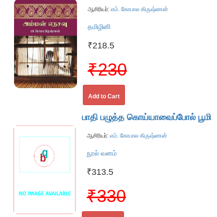
ஆசிரியர்:
எம். கோபால கிருஷ்ணன்
தமிழினி
₹218.5
₹230
Add to Cart
பாதி பழுத்த கொய்யாவைப்போல் பூமி
ஆசிரியர்:
எம். கோபால கிருஷ்ணன்
நூல் வனம்
₹313.5
₹330