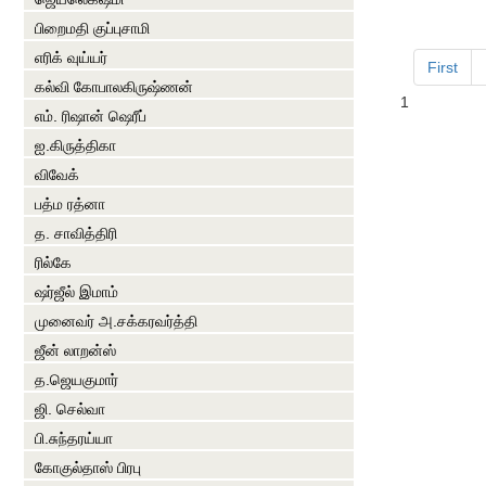
பிறைமதி குப்புசாமி
எரிக் வுய்யர்
First
கல்வி கோபாலகிருஷ்ணன்
1
எம். ரிஷான் ஷெரீப்
ஐ.கிருத்திகா
விவேக்
பத்ம ரத்னா
த. சாவித்திரி
ரில்கே
ஷர்ஜீல் இமாம்
முனைவர் அ.சக்கரவர்த்தி
ஜீன் லாறன்ஸ்
த.ஜெயகுமார்
ஜி. செல்வா
பி.சுந்தரய்யா
கோகுல்தாஸ் பிரபு