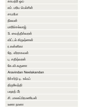
காயத்ரி ஒய்
எம். மரிய பெல்சின்
சாஃபோ
நீலவன்
மாரிசெல்வாஜ்
S. வைத்தீஸ்வரன்
விட்டல் கிருஷ்ணன்
ர.கன்னிகா
தே. வீரராகவன்
பு. சதீஷ்வரன்
கே.வி.சுகுணா
Aravindan Neelakandan
ரிச்சர்டு டி. உல்ஃப்
திருவேந்தி
பஷரத் பீர்
சி. பாலசுப்பிரமணியன்
உணா நானா