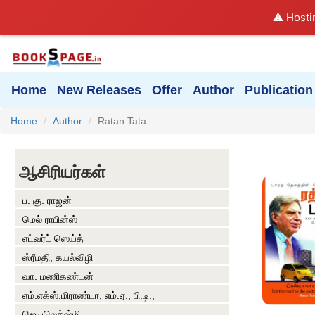
⚠️ Hosti
Home
New Releases
Offer
Author
Publication
Home
Author
Ratan Tata
ஆசிரியர்கள்
ப. கு. ராஜன்
மெல் ராபின்ஸ்
எட்வர்ட் ஸெய்த்
ஸ்ரீமதி, கயல்விழி
வா. மணிகண்டன்
எம்.எக்ஸ்.மிராண்டா, எம்.ஏ., பி.டி.,
ஜெயலெக்‌ஷ்மி