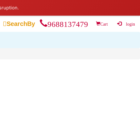
sruption.
9688137479

SearchBy
Cart
login