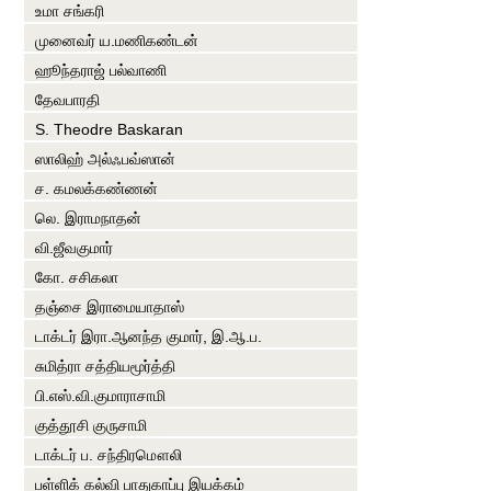
உமா சங்கரி
முனைவர் ய.மணிகண்டன்
ஹூந்தராஜ் பல்வாணி
தேவபாரதி
S. Theodre Baskaran
ஸாலிஹ் அல்ஃபவ்ஸான்
ச. கமலக்கண்ணன்
லெ. இராமநாதன்
வி.ஜீவகுமார்
கோ. சசிகலா
தஞ்சை இராமையாதாஸ்
டாக்டர் இரா.ஆனந்த குமார், இ.ஆ.ப.
சுமித்ரா சத்தியமூர்த்தி
பி.எஸ்.வி.குமாராசாமி
குத்தூசி குருசாமி
டாக்டர் ப. சந்திரமௌலி
பள்ளிக் கல்வி பாதுகாப்பு இயக்கம்