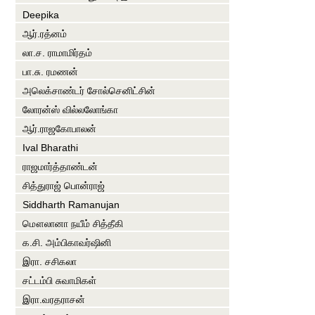
Deepika
ஆர்.ரத்னம்
லா.ச. ராமாமிர்தம்
பா.சு. ரமணன்
அலெக்சாண்டர் சோல்செனிட்சின்
லோரன்ஸ் வில்லலோங்கா
ஆர்.ராஜகோபாலன்
Ival Bharathi
ராஜமார்த்தாண்டன்
சித்துராஜ் பொன்ராஜ்
Siddharth Ramanujan
மௌலானா நயீம் சித்தீகி
க.சி. அம்பிகாவர்ஷினி
இரா. சசிகலா
சட்டம்பி சுவாமிகள்
இரா.வரதராசன்