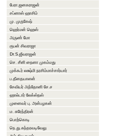
பேரா.ஜனகராஜன்
சப்னாஸ் ஹாசிம்
மு. முருகேஷ்
ஹெர்மன் ஹெஸ்
அருண் மோ
ரூபன் சிவராஜா
Dr.S.ஜீவராஜன்
செ. சீனி நைனா முகம்மது
முக்கூர் லக்ஷ்மி நரசிம்மாச்சார்யார்
ப.தீனதயாளன்
சேவியர் அந்தோனி சே.ச
ஹால்டார் லேக்ஸ்நஸ்
முனைவர் பு. அன்பழகன்
ம. சுரேந்திரன்
பொற்கொடி
நெ.து.சுந்தரவடிவேலு