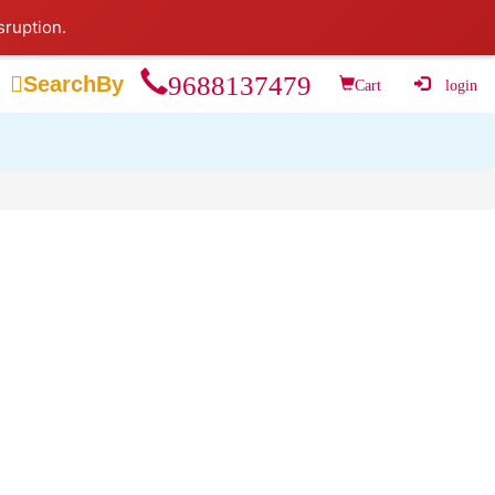
sruption.
9688137479

SearchBy
Cart
login