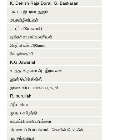
K. Denish Raja Durai, G. Baskaran
டாக்டர் ஜி. ராமானுஜம்
அ.தமிழினியாள்
ராபர்ட் கியோஸாகி
ஷங்கர் ராமசுப்ரமணியன்
ஷெர்லி எல். அரோரா
கே.நல்லதம்பி
K.G.Jawarlal
சாத்தான்குளம் அ. இராகவன்
ஜான் பெர்க்கின்ஸ்
முனைவர் ப.மங்கையர்கரசி
R. nurullah
அப்பு சிவா
மு.ந. புகழேந்தி
கா.சுப்பிரமணியபிள்ளை
பர்யாலாய் போப்பல்சாய், கெவின் மெக்லீன்
மு. சங்கையா