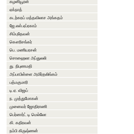
கழனியூரன்
ஏக்நாத்
கடற்கரய் மத்தவிலாச அங்கதம்
ஜே.எஸ்.ஏப்ரகாம்
சிம்புதேவன்
கௌரிசங்கர்
பெ. மணியரசன்
சொஹைலா அப்துலலி
து. நிபுணமதி
அப்பாபிள்ளை அமிர்தலிங்கம்
பத்மகுமாரி
டி.ஏ. விஜய்
ந. முத்துமோகன்
முனைவர் ஜோதிராணி
பெர்னார்ட் டி மெல்லோ
கி. கதிரவன்
நம்பி கிருஷ்ணன்