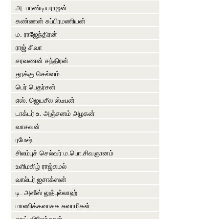
அ. பாண்டியராஜன்
கண்ணன் சுப்பிரமணியன்
ம. ராஜேந்திரன்
ராஜ் சிவா
சரவணன் சந்திரன்
தூக்கு செல்வம்
பெர் பெதர்சன்
எஸ். ஜெயசீல ஸ்டீபன்
டாக்டர் உ. அஞ்சனம் அழகன்
வாசவன்
ரமேஷ்
சிலம்புச் செல்வர் ம.பொ.சிவஞானம்
உளிமகிழ் ராஜ்கமல்
வால்டர் ஐசாக்ஸன்
டி. அஸீஸ் லுத்புல்லாஹ்
மாணிக்கவாசக சுவாமிகள்