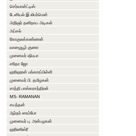
செர்வான்ட்டிஸ்
டேனியல் இ.லிபர்மென்
அறிஞர் தனிநாய அடிகள்
அப்சல்
கோகுலக்கண்ணன்
வாழையூர் குணா
முனைவர் ஷிஃபா
சரிதா ஜோ
ஹரிஹரன் பங்காரப்பிள்ளி
முனைவர் பி. தமிழகன்
சாந்தி பாஸ்கரசந்திரன்
MS- RAMANAN
சயந்தன்
ஆர்தர் ரைம்போ
முனைவர் பு. அன்பழகன்
ஹரிணிஸ்ரீ