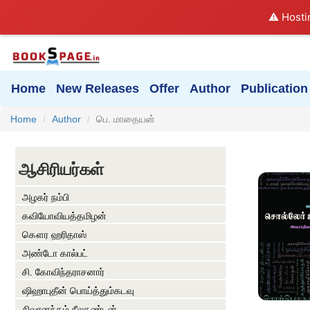
⚠️ Hosti
Home
New Releases
Offer
Author
Publication
Home
Author
பெ. மாதையன்
ஆசிரியர்கள்
அழகர் நம்பி
கவியோவியத்தமிழன்
கௌர ஹரிதாஸ்
அண்டோ கால்பட்
சி. கோவிந்தராசனார்
ஷிஹாபுதீன் பொய்த்தும்கடவு
சிவானந்தம் நீலகண்டன்