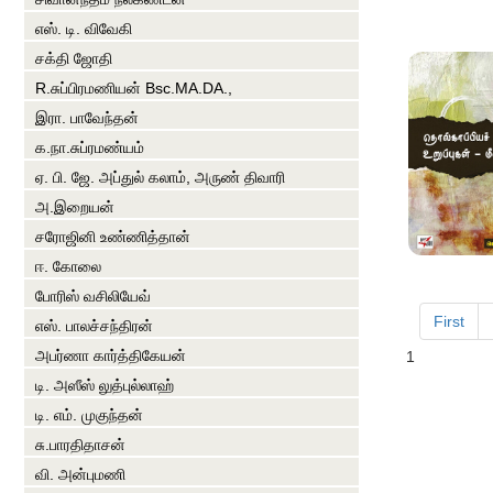
எஸ். டி. விவேகி
சக்தி ஜோதி
R.சுப்பிரமணியன் Bsc.MA.DA.,
இரா. பாவேந்தன்
க.நா.சுப்ரமண்யம்
ஏ. பி. ஜே. அப்துல் கலாம், அருண் திவாரி
அ.இறையன்
சரோஜினி உண்ணித்தான்
ஈ. கோலை
போரிஸ் வசிலியேவ்
First
எஸ். பாலச்சந்திரன்
அபர்ணா கார்த்திகேயன்
1
டி. அஸீஸ் லுத்புல்லாஹ்
டி. எம். முகுந்தன்
சு.பாரதிதாசன்
வி. அன்புமணி