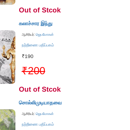
Out of Stcok
கலாச்சார இந்து
ஆசிரியர்:
ஜெயமோகன்
நற்றிணை பதிப்பகம்
₹190
₹200
Out of Stcok
சொல்லிமுடியாதவை
ஆசிரியர்:
ஜெயமோகன்
நற்றிணை பதிப்பகம்