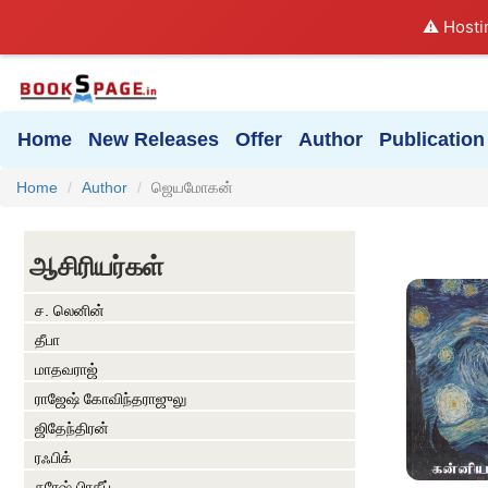
⚠️ Hosti
Home
New Releases
Offer
Author
Publication
Home
Author
ஜெயமோகன்
ஆசிரியர்கள்
ச. லெனின்
தீபா
மாதவராஜ்
ராஜேஷ் கோவிந்தராஜுலு
ஜிதேந்திரன்
ரஃபிக்
சுரேஷ் பிரதீப்