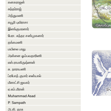
கனகராஜன்
சுந்தர்ராஜ்
அந்துமணி
கயூரி புவிராசா
இளங்குமரனார்
பேரா. சுந்தர சண்முகனார்
தங்கமணி
மயிலை பாலு
அன்னை ஓம்பவதாரிணி
எஸ்.ராமகிருஷ்ணன்
சு. நாராயணி
ப்ரபோத் குமார் ஸன்யால்
மீனாட்சி ஜவகர்
ஏ.எம்.மீரான்
Muhammad Asad
P. Sampath
அ.கி. தாசு