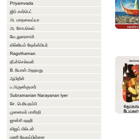
Priyamvada
ஜிம் கார்பெட்
அ. மாதவைய்யா
அ. சோபலெவ்
வே.துரைசாமி
வில்லியம் ஷேக்ஸ்பியர்
Ragothaman
தீபச்செல்வன்
B. ரியாஸ் அஹமது
ஆபிதீன்
ப.அருண்குமார்
Subramanian Narayanan Iyer
சே. பெரியதம்பி
முனைவர் பாகீரதி
ஜான்சி ஷஹி
விஜய் மில்டன்
மணி வேலுப்பிள்ளை