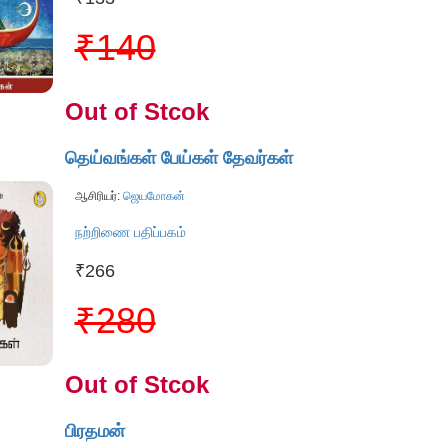
₹140
Out of Stcok
தெய்வங்கள் பேய்கள் தேவர்கள்
ஆசிரியர்:
ஜெயமோகன்
நற்றிணை பதிப்பகம்
₹266
₹280
Out of Stcok
பிரதமன்