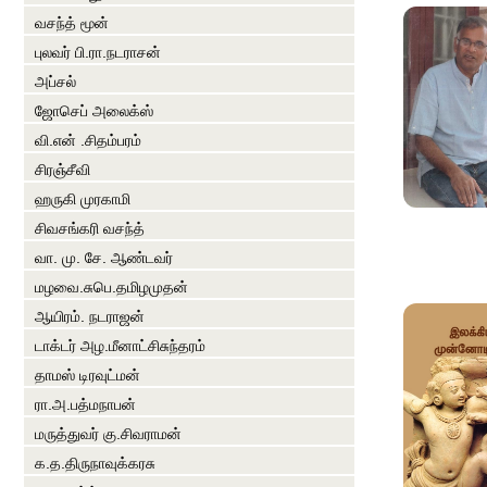
வசந்த் மூன்
புலவர் பி.ரா.நடராசன்
அப்சல்
ஜோசெப் அலைக்ஸ்
வி.என் .சிதம்பரம்
சிரஞ்சீவி
ஹருகி முரகாமி
சிவசங்கரி வசந்த்
வா. மு. சே. ஆண்டவர்
மழவை.சுபெ.தமிழமுதன்
ஆயிரம். நடராஜன்
டாக்டர் அழ.மீனாட்சிசுந்தரம்
தாமஸ் டிரவுட்மன்
ரா.அ.பத்மநாபன்
மருத்துவர் கு.சிவராமன்
க.த.திருநாவுக்கரசு