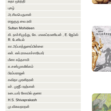
சுதா மூர்த்தி
புகழ்
அ.சிவபெருமான்
ராஜகுரு வை.ரவி
Sultan Mohideen
கி. நாச்சிமுத்து, கே. பாலசுப்ரமணியன் , E. ஜேம்ஸ்
R. டேனியல்
கா.அப்பாத்துரைப்பிள்ளை
என். எஸ்.ராகவாச்சாரியார்
மீனா கந்தசாமி
க.சண்முகலிங்கம்
பிரம்மராஜன்
கவிதா முரளிதரன்
எச். முஜீப் ரஹ்மான்
உடையார் கோயில் குணா
H.S. Shivaprakash
மு.விசுவநாதன்