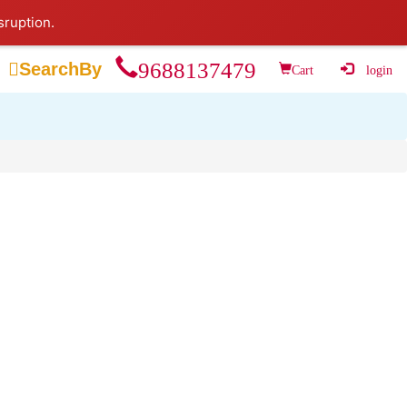
sruption.
9688137479

SearchBy
Cart
login