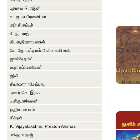
புதுவை R. ரஜினி
வ. ஐ. சுப்பிரமணியம்
ஆர்.சி.சம்பத்
சி.தர்மராஜ்
கி. ஆதிநாராயணன்
கே. ஜே. மஸ்தான் அலீ பாகவி உமரி
ஜான்ஹோல்ட்
உஷா சுப்ரமணியன்
ஜ¦வி
சியாமளா ரமேஷ்பாபு
புலவர் செ. இராசு
ப‌.திருமாவேலன்
றஹீமா பைசல்
சித்ரன்
K. Vijayalakshmi, Preston Ahimaz
மக்தூம் தாஜ்