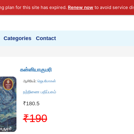
ng plan for this site has expired.
Renew now
to avoid service di
Categories
Contact
கன்னியாகுமரி
ஆசிரியர்:
ஜெயமோகன்
நற்றிணை பதிப்பகம்
₹180.5
₹190