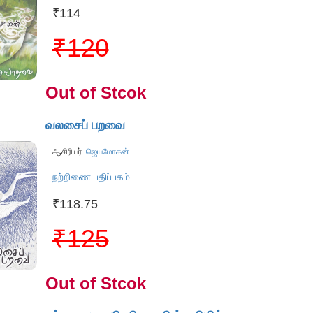
₹114
₹120
Out of Stcok
வலசைப் பறவை
ஆசிரியர்:
ஜெயமோகன்
நற்றிணை பதிப்பகம்
₹118.75
₹125
Out of Stcok