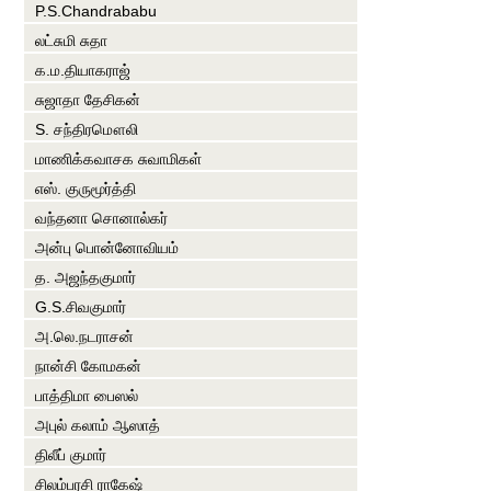
P.S.Chandrababu
லட்சுமி சுதா
க.ம.தியாகராஜ்
சுஜாதா தேசிகன்
S. சந்திரமௌலி
மாணிக்கவாசக சுவாமிகள்
எஸ். குருமூர்த்தி
வந்தனா சொனால்கர்
அன்பு பொன்னோவியம்
த. அஜந்தகுமார்
G.S.சிவகுமார்
அ.லெ.நடராசன்
நான்சி கோமகன்
பாத்திமா பைஸல்
அபுல் கலாம் ஆஸாத்
திலீப் குமார்
சிலம்பரசி ராகேஷ்