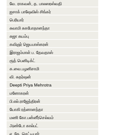
வே. ராகவன், த. பாலஸரஸ்வதி
ஐசாக் பாஷேவிஸ் சிங்கர்
பெரியார்
சுவாமி சுகபோதானந்தா
சுஜா சுயம்பு
கவிஞர் ஜெயபாஸ்கரன்
இராஜம்மாள் ப. தேவதாஸ்
ரூத் பெனிடிக்ட்
க.வை.பழனிசாமி
வி. சுதர்ஷன்
Deepti Priya Mehrotra
மனோகரன்
பி.எல்.ராஜேந்திரன்
யோகி ரத்னானந்தா
மணி கோ.பன்னீர்செல்வம்
அண்டோ கால்பட்
ஏ. கே. செட்டியார்