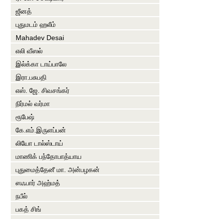
ஜீனத்
புதுமடம் ஹலீம்
Mahadev Desai
எலி வீஸல்
இல்க்கா டாய்பாலே
இரா.பசுபதி
எஸ். ஜே. சிவசங்கர்
நிர்மல் வர்மா
ரூபேஷ்
கே.எம்.இருளப்பன்
லியோ டால்ஸ்டாய்
மாணிக் பந்தோபாத்யாய
புதுமைத்தேனீ மா. அன்பழகன்
ஸஃபார் அஹ்மத்
நபீல்
பகத் சிங்