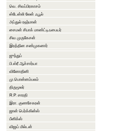
வெ. சிவப்பிரகாசம்
ஸ்டேன்லி லேன் ஃபூல்
அப்துல் ரஹ்மான்
சைமன் சிபாக் மாண்ட்டிஃபையர்
சிவ முருகேசன்
இரத்தின சண்முகனார்
ஜுந்துப்
பி.ஸ்ரீ.ஆச்சார்யா
வினோதினி
மு.பொன்னம்பலம்
திருமூலர்
R.P. சாரதி
இரா. குணசேகரன்
ஜான் பெர்க்கின்ஸ்
பீனிக்ஸ்
விஜய் மில்டன்