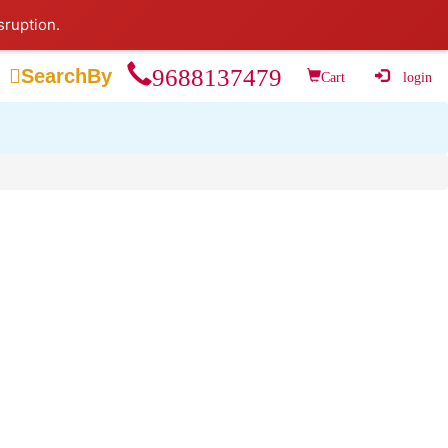
sruption.
9688137479

SearchBy
Cart
login