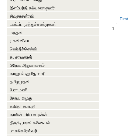
இளம்பரிதி கல்யாணகுமார்
சிவதாசன்ரவி
First
டாக்டர். முத்துச்சண்முகன்
1
மருதன்
ர.கன்னிகா
வெற்றிச்செல்வி
க. சரவணன்
பிரேமா அருணாசலம்
ஷாஹுல் ஹமீது உமரீ
தமிழமுதன்
பேரா.மணி
சோம. அழகு
கவிதா சபாபதி
ஷாலின் மரிய லாரன்ஸ்
திருக்குமரன் கணேசன்
பா.சங்கரேஸ்வரி